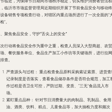
春节临近，为保障节日期间市场秩序稳定，切实维护消费者合法
益，临沂市市场监督管理局近期组织开展了节前食品安全与移动
端设备销售专项检查行动，对辖区内重点场所进行了一次全面的“
检”。
、聚焦食品安全，守护“舌尖上的安全”
本次行动将食品安全作为重中之重，检查人员深入大型商超、农
市场、餐饮服务单位、食品生产加工小作坊等关键场所，进行拉
式排查。
严查源头与过程：
重点检查食品原料采购索证索票、进货查
记录制度是否落实，查看食品储存条件是否符合规范，加工
作过程是否卫生可控，严防过期、变质、“三无”食品流入市
场。
紧盯重点品种：
针对节日消费量大的肉制品、乳制品、食用
油、酒类、饮料、糕点、儿童食品等，加大抽检力度和频次