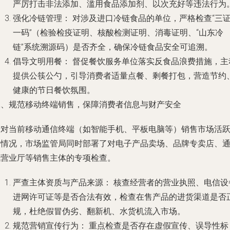
严厉打击非法添加、滥用食品添加剂、以次充好等违法行为
强化冷链管理：
对涉及进口冷链食品的单位，严格检查“三
一码”（检验检疫证明、核酸检测证明、消毒证明、“山东冷
链”系统溯源码）是否齐全，确保冷链食品安全可追溯。
倡导文明用餐：
督促餐饮服务单位落实反食品浪费措施，主
提供公筷公勺，引导消费者适量点餐、剩餐打包，营造节约
健康的节日餐饮氛围。
二、规范移动终端销售，保障消费者信息与财产安全
针对当前移动通信终端（如智能手机、平板电脑等）销售市场活
的情况，市场监管局同时部署了对电子产品卖场、品牌专卖店、
讯营业厅等销售主体的专项检查。
严查主体资质与产品来源：
核查经营者的营业执照、电信设
进网许可证等是否合法有效，检查在售产品的进货渠道是否
规，杜绝假冒伪劣、翻新机、水货机流入市场。
规范营销宣传行为：
重点检查是否存在虚假宣传、误导性标