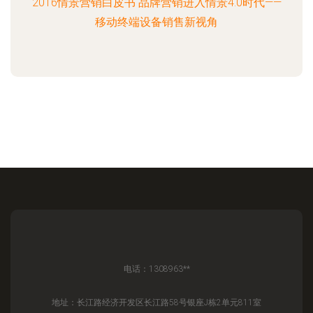
2016情景营销白皮书 品牌营销进入情景4.0时代——
移动终端设备销售新视角
电话：1308963**
地址：长江路经济开发区长江路58号银座J栋2单元811室