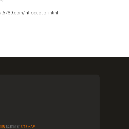
.com/introduction.html
销售
版权所有
SITEMAP